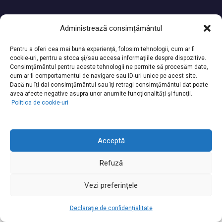
Administrează consimțământul
Pentru a oferi cea mai bună experiență, folosim tehnologii, cum ar fi
cookie-uri, pentru a stoca și/sau accesa informațiile despre dispozitive.
Consimțământul pentru aceste tehnologii ne permite să procesăm date,
cum ar fi comportamentul de navigare sau ID-uri unice pe acest site.
Dacă nu îți dai consimțământul sau îți retragi consimțământul dat poate
avea afecte negative asupra unor anumite funcționalități și funcții.
Politica de cookie-uri
© 2026 Media Med Digital
Acceptă
Refuză
Vezi preferințele
Declarație de confidențialitate