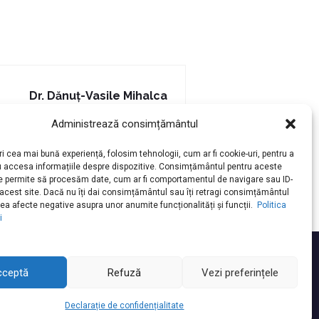
Dr. Dănuț-Vasile Mihalca
Next post
Administrează consimțământul
ri cea mai bună experiență, folosim tehnologii, cum ar fi cookie-uri, pentru a
u accesa informațiile despre dispozitive. Consimțământul pentru aceste
ne permite să procesăm date, cum ar fi comportamentul de navigare sau ID-
 acest site. Dacă nu îți dai consimțământul sau îți retragi consimțământul
ea afecte negative asupra unor anumite funcționalități și funcții.
Politica
i
cceptă
Refuză
Vezi preferințele
Declarație de confidențialitate