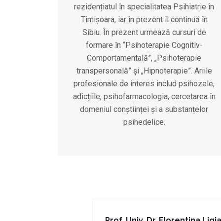
rezidențiatul în specialitatea Psihiatrie în
Timișoara, iar în prezent îl continuă în
Sibiu. În prezent urmează cursuri de
formare în “Psihoterapie Cognitiv-
Comportamentală”, „Psihoterapie
transpersonală” și „Hipnoterapie”. Ariile
profesionale de interes includ psihozele,
adicțiile, psihofarmacologia, cercetarea în
domeniul conștiinței și a substanțelor
psihedelice.
Prof. Univ. Dr. Florentina Lig